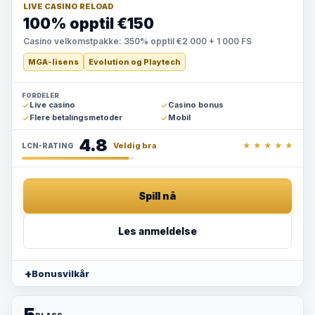
LIVE CASINO RELOAD
100% opptil €150
Casino velkomstpakke: 350% opptil €2 000 + 1 000 FS
MGA-lisens
Evolution og Playtech
FORDELER
Live casino
Casino bonus
Flere betalingsmetoder
Mobil
4.8
4.8
/5
★ ★ ★ ★ ★
Veldig bra
LCN-RATING
Spill nå
Les anmeldelse
+
Bonusvilkår