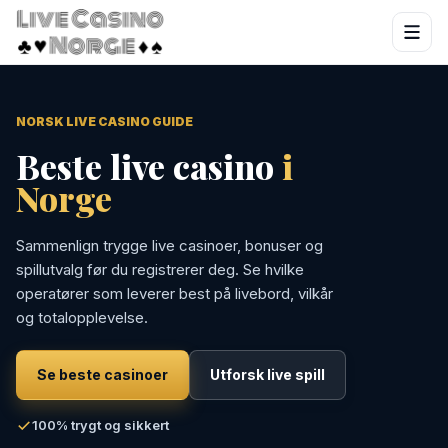
NORSK LIVE CASINO GUIDE
Beste live casino
i
Norge
Sammenlign trygge live casinoer, bonuser og
spillutvalg før du registrerer deg. Se hvilke
operatører som leverer best på livebord, vilkår
og totalopplevelse.
Se beste casinoer
Utforsk live spill
100% trygt og sikkert