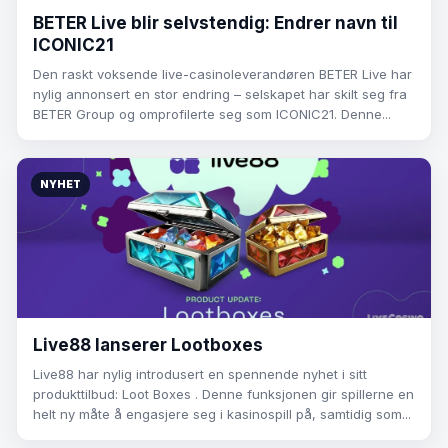
BETER Live blir selvstendig: Endrer navn til
ICONIC21
Den raskt voksende live-casinoleverandøren BETER Live har
nylig annonsert en stor endring – selskapet har skilt seg fra
BETER Group og omprofilerte seg som ICONIC21. Denne...
NYHET
Live88 lanserer Lootboxes
Live88 har nylig introdusert en spennende nyhet i sitt
produkttilbud: Loot Boxes . Denne funksjonen gir spillerne en
helt ny måte å engasjere seg i kasinospill på, samtidig som...