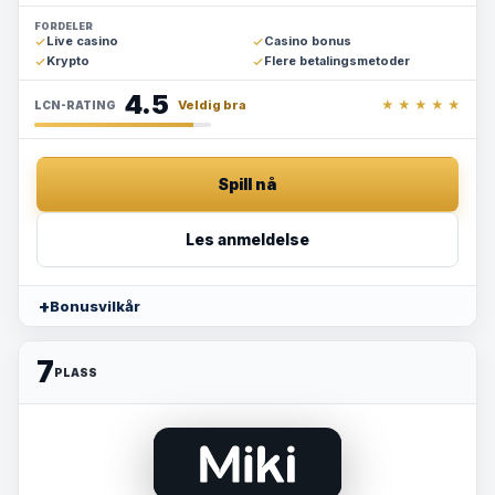
FORDELER
Live casino
Casino bonus
Krypto
Flere betalingsmetoder
4.5
4.5
/5
★ ★ ★ ★ ★
Veldig bra
LCN-RATING
Spill nå
Les anmeldelse
+
Bonusvilkår
7
PLASS