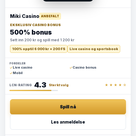
Miki Casino
ANBEFALT
EKSKLUSIV CASINO BONUS
500% bonus
Sett inn 200 kr og spill med 1 200 kr
100% opptil 6 000 kr + 200 FS
Live casino og sportsbook
FORDELER
Live casino
Casino bonus
Mobil
4.3
4.3
/5
★ ★ ★ ★ ☆
Sterkt valg
LCN-RATING
Spill nå
Les anmeldelse