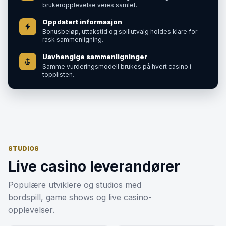
brukeropplevelse veies samlet.
Oppdatert informasjon
Bonusbeløp, uttakstid og spillutvalg holdes klare for
rask sammenligning.
Uavhengige sammenligninger
Samme vurderingsmodell brukes på hvert casino i
topplisten.
STUDIOS
Live casino leverandører
Populære utviklere og studios med
bordspill, game shows og live casino-
opplevelser.