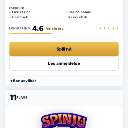
FORDELER
Live casino
Casino bonus
Cashback
Raske uttak
4.6
4.6
/5
★ ★ ★ ★ ★
Veldig bra
LCN-RATING
Spill nå
Les anmeldelse
+
Bonusvilkår
11
PLASS