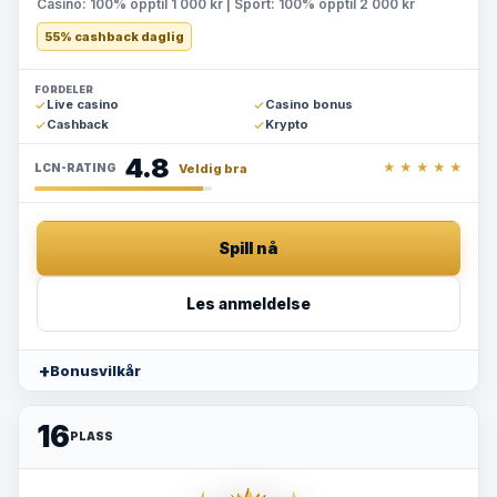
Casino: 100% opptil 1 000 kr | Sport: 100% opptil 2 000 kr
55% cashback daglig
FORDELER
Live casino
Casino bonus
Cashback
Krypto
4.8
4.8
/5
★ ★ ★ ★ ★
Veldig bra
LCN-RATING
Spill nå
Les anmeldelse
+
Bonusvilkår
16
PLASS