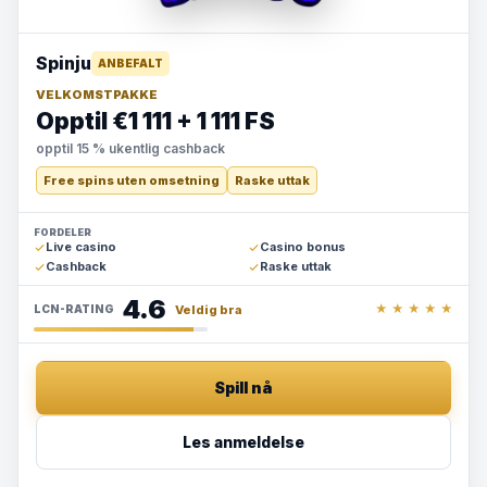
Spinju
ANBEFALT
VELKOMSTPAKKE
Opptil €1 111 + 1 111 FS
opptil 15 % ukentlig cashback
Free spins uten omsetning
Raske uttak
FORDELER
Live casino
Casino bonus
Cashback
Raske uttak
4.6
4.6
/5
★ ★ ★ ★ ★
Veldig bra
LCN-RATING
Spill nå
Les anmeldelse