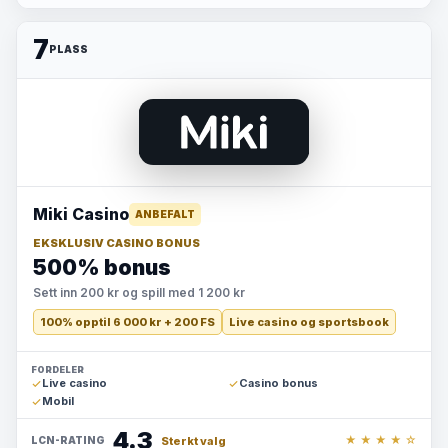
7
PLASS
Miki Casino
ANBEFALT
EKSKLUSIV CASINO BONUS
500% bonus
Sett inn 200 kr og spill med 1 200 kr
100% opptil 6 000 kr + 200 FS
Live casino og sportsbook
FORDELER
Live casino
Casino bonus
Mobil
4.3
4.3
/5
★ ★ ★ ★ ☆
Sterkt valg
LCN-RATING