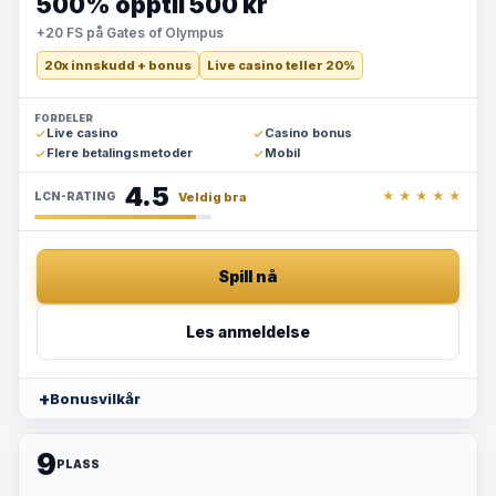
500% opptil 500 kr
+20 FS på Gates of Olympus
20x innskudd + bonus
Live casino teller 20%
FORDELER
Live casino
Casino bonus
Flere betalingsmetoder
Mobil
4.5
4.5
/5
★ ★ ★ ★ ★
Veldig bra
LCN-RATING
Spill nå
Les anmeldelse
+
Bonusvilkår
9
PLASS