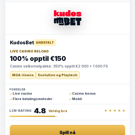
KudosBet
ANBEFALT
LIVE CASINO RELOAD
100% opptil €150
Casino velkomstpakke: 350% opptil €2 000 + 1 000 FS
MGA-lisens
Evolution og Playtech
FORDELER
Live casino
Casino bonus
Flere betalingsmetoder
Mobil
4.8
4.8
/5
★ ★ ★ ★ ★
Veldig bra
LCN-RATING
Spill nå