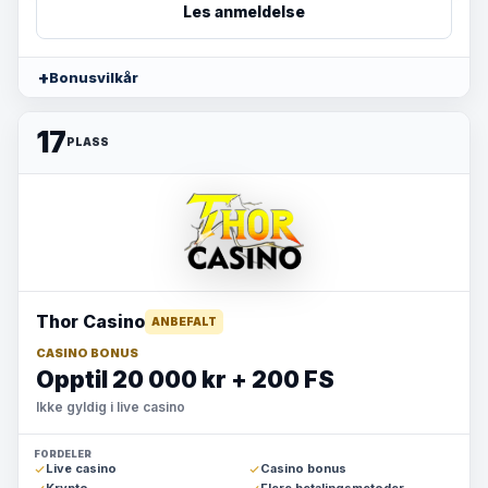
Les anmeldelse
+
Bonusvilkår
17
PLASS
Thor Casino
ANBEFALT
CASINO BONUS
Opptil 20 000 kr + 200 FS
Ikke gyldig i live casino
FORDELER
Live casino
Casino bonus
Krypto
Flere betalingsmetoder