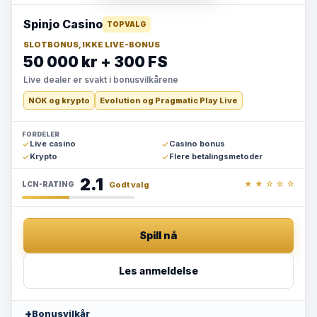
Spinjo Casino
TOPVALG
SLOTBONUS, IKKE LIVE-BONUS
50 000 kr + 300 FS
Live dealer er svakt i bonusvilkårene
NOK og krypto
Evolution og Pragmatic Play Live
FORDELER
Live casino
Casino bonus
Krypto
Flere betalingsmetoder
2.1
2.1
/5
★ ★ ☆ ☆ ☆
Godt valg
LCN-RATING
Spill nå
Les anmeldelse
+
Bonusvilkår