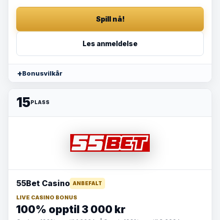
Spill nå!
Les anmeldelse
+
Bonusvilkår
15
PLASS
55Bet Casino
ANBEFALT
LIVE CASINO BONUS
100% opptil 3 000 kr