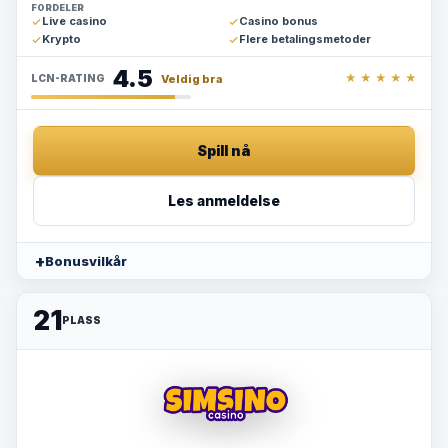
FORDELER
Live casino
Casino bonus
Krypto
Flere betalingsmetoder
4.5
4.5
/5
★ ★ ★ ★ ★
Veldig bra
LCN-RATING
Spill nå
Les anmeldelse
+
Bonusvilkår
21
PLASS