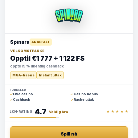
Spinara
ANBEFALT
VELKOMSTPAKKE
Opptil €1 777 + 1 122 FS
opptil 15 % ukentlig cashback
MGA-lisens
Instant uttak
FORDELER
Live casino
Casino bonus
Cashback
Raske uttak
4.7
4.7
/5
★ ★ ★ ★ ★
Veldig bra
LCN-RATING
Spill nå