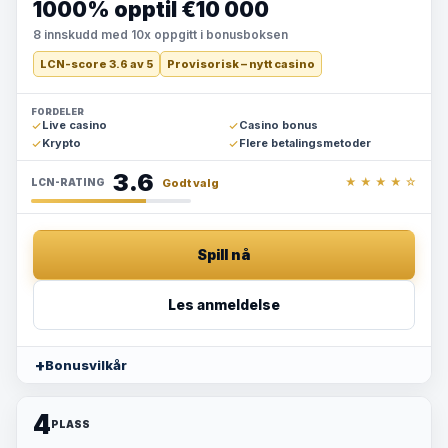
1000% opptil €10 000
8 innskudd med 10x oppgitt i bonusboksen
LCN-score 3.6 av 5
Provisorisk – nytt casino
FORDELER
Live casino
Casino bonus
Krypto
Flere betalingsmetoder
3.6
3.6
/5
★ ★ ★ ★ ☆
Godt valg
LCN-RATING
Spill nå
Les anmeldelse
+
Bonusvilkår
4
PLASS