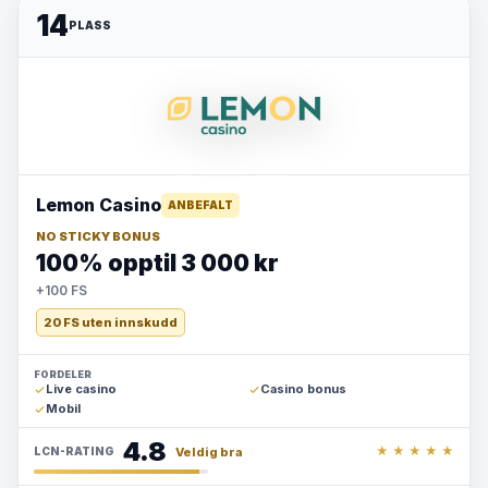
14
PLASS
Lemon Casino
ANBEFALT
NO STICKY BONUS
100% opptil 3 000 kr
+100 FS
20 FS uten innskudd
FORDELER
Live casino
Casino bonus
Mobil
4.8
4.8
/5
★ ★ ★ ★ ★
Veldig bra
LCN-RATING