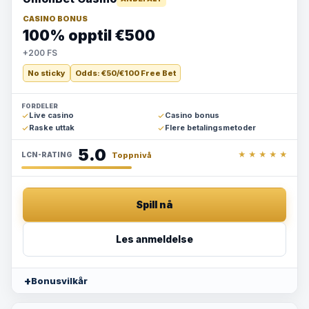
CASINO BONUS
100% opptil €500
+200 FS
No sticky
Odds: €50/€100 Free Bet
FORDELER
Live casino
Casino bonus
Raske uttak
Flere betalingsmetoder
5.0
5.0
/5
★ ★ ★ ★ ★
Toppnivå
LCN-RATING
Spill nå
Les anmeldelse
+
Bonusvilkår