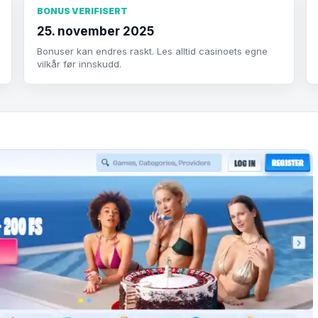
BONUS VERIFISERT
25. november 2025
Bonuser kan endres raskt. Les alltid casinoets egne
vilkår før innskudd.