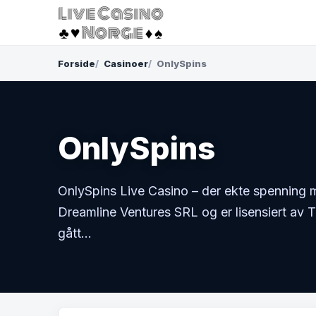
Forside
Casinoer
OnlySpins
OnlySpins
OnlySpins Live Casino – der ekte spenning mø
Dreamline Ventures SRL og er lisensiert av
gått...