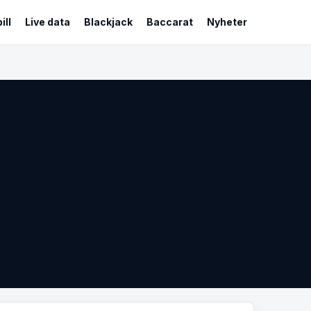
ill
Live data
Blackjack
Baccarat
Nyheter