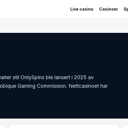
Live casino
Casinoer
Sp
ter stil OnlySpins ble lansert i 2025 av
 Tobique Gaming Commission. Nettcasinoet har