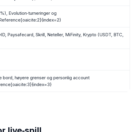
), Evolution‑turneringer og
Reference[oaicite:2]{index=2}
ID, Paysafecard, Skrill, Neteller, MiFinity, Krypto (USDT, BTC,
e bord, høyere grenser og personlig account
ence[oaicite:3]{index=3}
 live‑spill