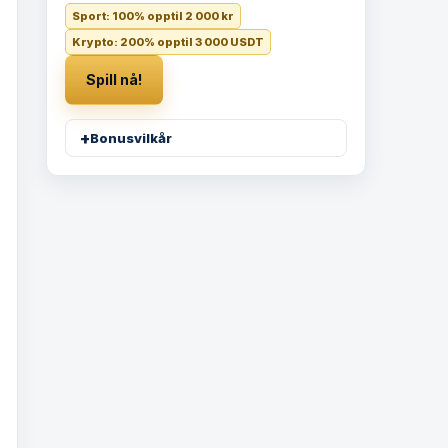
Sport: 100% opptil 2 000 kr
Krypto: 200% opptil 3 000 USDT
Spill nå!
+
Bonusvilkår