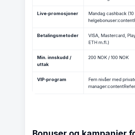
Live‑promosjoner
Mandag cashback (10 %
helgebonuser:content
Betalingsmetoder
VISA, Mastercard, Play
ETH m.fl.)
Min. innskudd /
200 NOK / 100 NOK
uttak
VIP‑program
Fem nivåer med privat
manager:contentRefer
Bonuser og kampanjer for