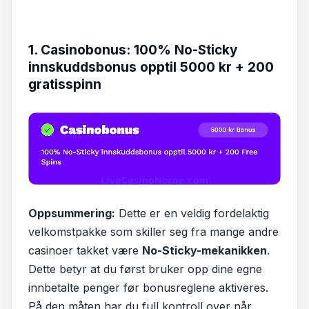
1. Casinobonus: 100% No-Sticky
innskuddsbonus opptil 5000 kr + 200
gratisspinn
Oppsummering:
Dette er en veldig fordelaktig
velkomstpakke som skiller seg fra mange andre
casinoer takket være
No-Sticky-mekanikken
.
Dette betyr at du først bruker opp dine egne
innbetalte penger før bonusreglene aktiveres.
På den måten har du full kontroll over når