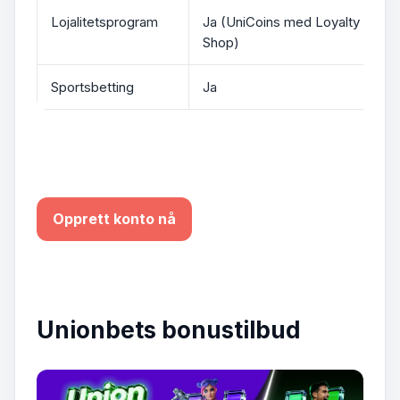
Lojalitetsprogram
Ja (UniCoins med Loyalty
Shop)
Sportsbetting
Ja
Opprett konto nå
Unionbets bonustilbud