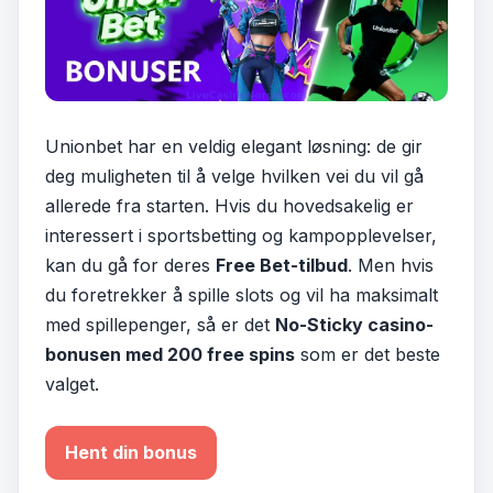
Unionbet har en veldig elegant løsning: de gir
deg muligheten til å velge hvilken vei du vil gå
allerede fra starten. Hvis du hovedsakelig er
interessert i sportsbetting og kampopplevelser,
kan du gå for deres
Free Bet-tilbud
. Men hvis
du foretrekker å spille slots og vil ha maksimalt
med spillepenger, så er det
No-Sticky casino-
bonusen med 200 free spins
som er det beste
valget.
Hent din bonus