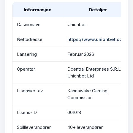
Informasjon
Detaljer
Casinonavn
Unionbet
Nettadresse
https://www.unionbet.com/
Lansering
Februar 2026
Operatør
Dcentral Enterprises S.R.L. /
Unionbet Ltd
Lisensiert av
Kahnawake Gaming
Commission
Lisens-ID
001018
Spillleverandører
40+ leverandører