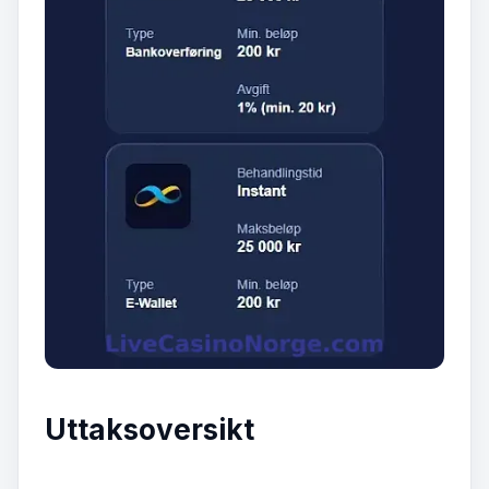
Uttaksoversikt