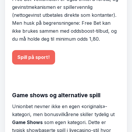
gevinstmekanismen er spillervennlig
(nettogevinst utbetales direkte som kontanter).
Men husk på begrensningene: Free Bet kan
ikke brukes sammen med oddsboost-tilbud, og
du må holde deg til minimum odds 1,80.
Spill på sport!
Game shows og alternative spill
Unionbet nevner ikke en egen «originals»-
kategori, men bonusvilkårene skiller tydelig ut
Game Shows
som egen kategori. Dette er
typisk showbaserte spill i livecasino-stil hvor