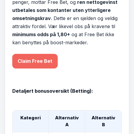
penger, mottar Free Bet, og
ren nettogevinst
utbetales som kontanter uten ytterligere
omsetningskrav
. Dette er en sjelden og veldig
attraktiv fordel. Vær likevel obs på kravene til
minimums odds på 1,80+
og at Free Bet ikke
kan benyttes på boost-markeder.
Claim Free Bet
Detaljert bonusoversikt (Betting):
Kategori
Alternativ
Alternativ
A
B