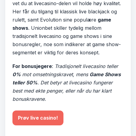
vet du at livecasino-delen vil holde høy kvalitet.
Her får du tilgang til klassisk live blackjack og
rulett, samt Evolution sine populære
game
shows
. Unionbet skiller tydelig mellom
tradisjonelt livecasino og game shows i sine
bonusregler, noe som indikerer at game show-
segmentet er viktig for deres konsept.
For bonusjegere
:
Tradisjonelt livecasino teller
0%
mot omsetningskravet, mens
Game Shows
teller 50%
. Det betyr at livecasino fungerer
best med ekte penger, eller når du har klart
bonuskravene.
Prøv live casino!