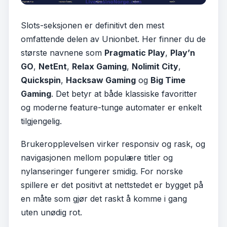
Slots-seksjonen er definitivt den mest
omfattende delen av Unionbet. Her finner du de
største navnene som
Pragmatic Play
,
Play’n
GO
,
NetEnt
,
Relax Gaming
,
Nolimit City
,
Quickspin
,
Hacksaw Gaming
og
Big Time
Gaming
. Det betyr at både klassiske favoritter
og moderne feature-tunge automater er enkelt
tilgjengelig.
Brukeropplevelsen virker responsiv og rask, og
navigasjonen mellom populære titler og
nylanseringer fungerer smidig. For norske
spillere er det positivt at nettstedet er bygget på
en måte som gjør det raskt å komme i gang
uten unødig rot.