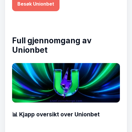
Besøk Unionbet
Full gjennomgang av
Unionbet
📊 Kjapp oversikt over Unionbet