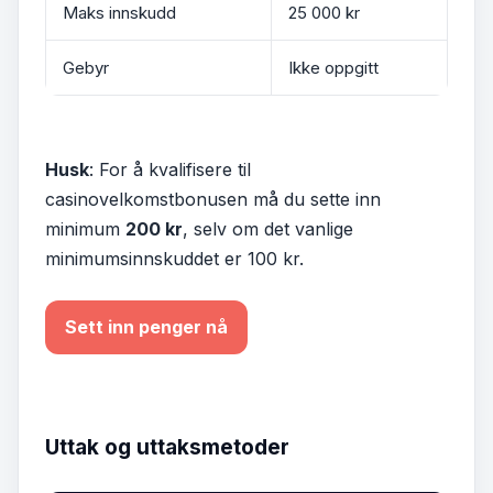
Maks innskudd
25 000 kr
Gebyr
Ikke oppgitt
Husk
: For å kvalifisere til
casinovelkomstbonusen må du sette inn
minimum
200 kr
, selv om det vanlige
minimumsinnskuddet er 100 kr.
Sett inn penger nå
Uttak og uttaksmetoder