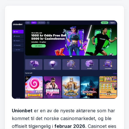
Unionbet
er en av de nyeste aktørene som har
kommet til det norske casinomarkedet, og ble
offisielt tilgjengelig i
februar 2026
. Casinoet eies