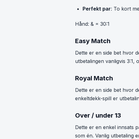
Perfekt par
: To kort me
Hånd: & = 30:1
Easy Match
Dette er en side bet hvor d
utbetalingen vanligvis 3:1, o
Royal Match
Dette er en side bet hvor 
enkeltdekk-spill er utbetalin
Over / under 13
Dette er en enkel innsats p
som én. Vanlig utbetaling er