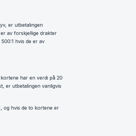
yv, er utbetalingen
 er av forskjellige drakter
 500:1 hvis de er av
s kortene har en verdi på 20
t, er utbetalingen vanligvis
, og hvis de to kortene er