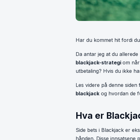
Har du kommet hit fordi du
Da antar jeg at du allerede
blackjack-strategi
om når 
utbetaling? Hvis du ikke ha
Les videre på denne siden 
blackjack
og hvordan de f
Hva er Blackja
Side bets i Blackjack er ek
hånden. Disse innsatsene 