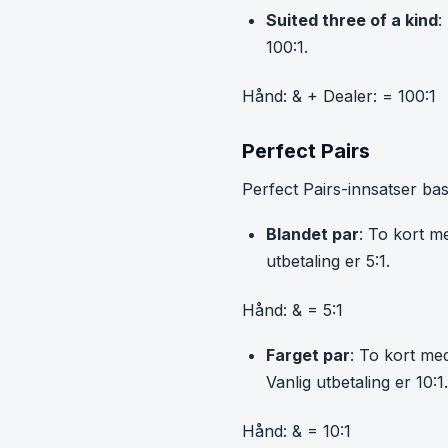
Suited three of a kind
:
100:1.
Hånd: & + Dealer: = 100:1
Perfect Pairs
Perfect Pairs-innsatser bas
Blandet par
: To kort m
utbetaling er 5:1.
Hånd: & = 5:1
Farget par
: To kort med
Vanlig utbetaling er 10:1.
Hånd: & = 10:1