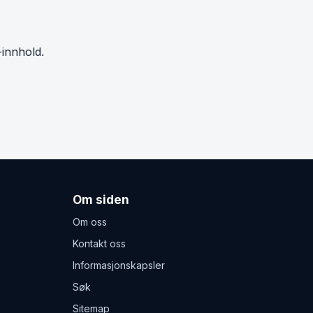
-innhold.
Om siden
Om oss
Kontakt oss
Informasjonskapsler
Søk
Sitemap