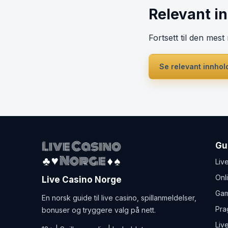
Relevant i
Fortsett til den mest
Se relevant innhol
Gu
Liv
Onl
Live Casino Norge
Gam
En norsk guide til live casino, spillanmeldelser,
Pra
bonuser og tryggere valg på nett.
Liv