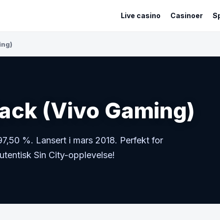
Live casino
Casinoer
Sp
ing)
jack (Vivo Gaming)
7,50 %. Lansert i mars 2018. Perfekt for
utentisk Sin City-opplevelse!