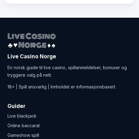
Live Casino Norge
En norsk guide til live casino, spillanmeldelser, bonuser og
tryggere valg på nett.
18+ | Spill ansvarlig | Innholdet er informasjonsbasert.
Guider
Live blackjack
Online baccarat
Gameshow spill