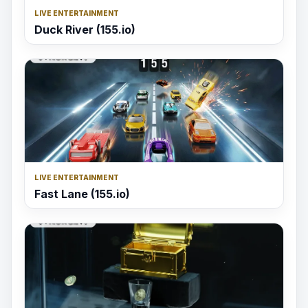
LIVE ENTERTAINMENT
Duck River (155.io)
LIVE ENTERTAINMENT
Fast Lane (155.io)