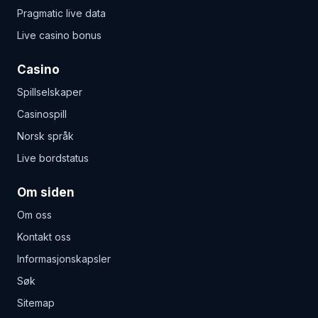
Pragmatic live data
Live casino bonus
Casino
Spillselskaper
Casinospill
Norsk språk
Live bordstatus
Om siden
Om oss
Kontakt oss
Informasjonskapsler
Søk
Sitemap