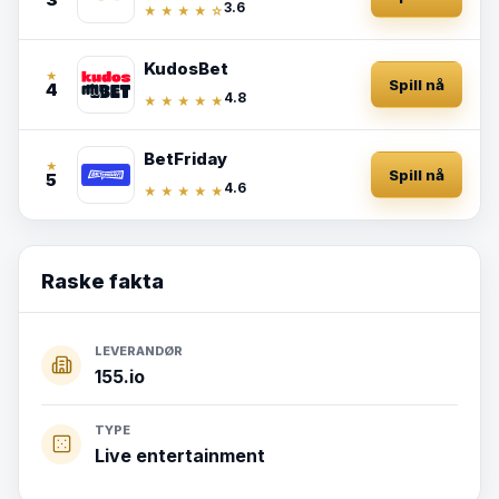
3.6
3.6
/5
★ ★ ★ ★ ☆
KudosBet
Spill nå
4
4.8
4.8
/5
★ ★ ★ ★ ★
BetFriday
Spill nå
5
4.6
4.6
/5
★ ★ ★ ★ ★
Raske fakta
LEVERANDØR
155.io
TYPE
Live entertainment