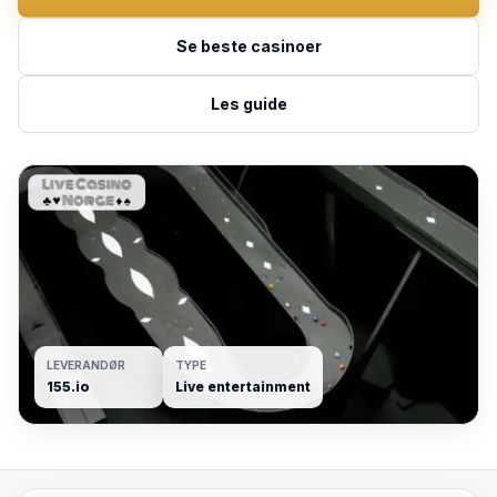
Se beste casinoer
Les guide
LEVERANDØR
TYPE
155.io
Live entertainment