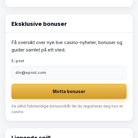
Eksklusive bonuser
Få oversikt over nye live casino-nyheter, bonuser og
guider samlet på ett sted.
E-post
Motta bonuser
Se alltid fullstendige bonusvilkår før du registrerer deg hos et
casino.
Lignende spill