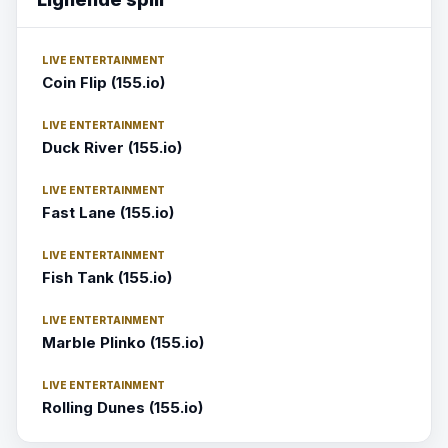
LIVE ENTERTAINMENT
Coin Flip (155.io)
LIVE ENTERTAINMENT
Duck River (155.io)
LIVE ENTERTAINMENT
Fast Lane (155.io)
LIVE ENTERTAINMENT
Fish Tank (155.io)
LIVE ENTERTAINMENT
Marble Plinko (155.io)
LIVE ENTERTAINMENT
Rolling Dunes (155.io)