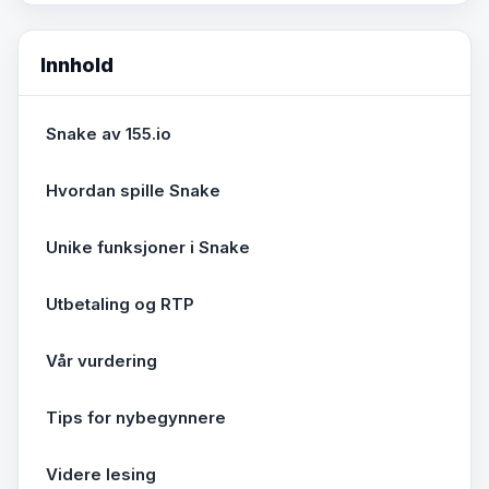
Innhold
Snake av 155.io
Hvordan spille Snake
Unike funksjoner i Snake
Utbetaling og RTP
Vår vurdering
Tips for nybegynnere
Videre lesing