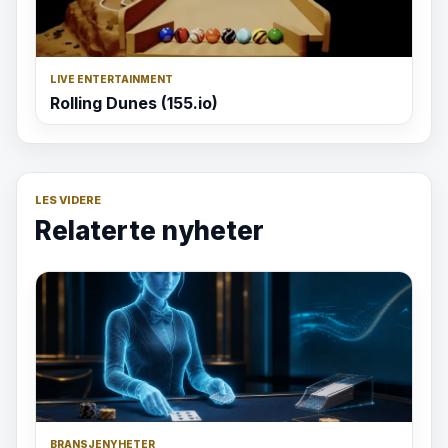
LIVE ENTERTAINMENT
Rolling Dunes (155.io)
LES VIDERE
Relaterte nyheter
BRANSJENYHETER