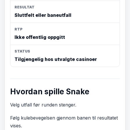
RESULTAT
Sluttfelt eller baneutfall
RTP
Ikke offentlig oppgitt
STATUS
Tilgjengelig hos utvalgte casinoer
Hvordan spille Snake
Velg utfall før runden stenger.
Følg kulebevegelsen gjennom banen til resultatet
vises.