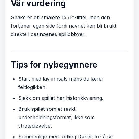
Vår vurdering
Snake er en smalere 155.io-tittel, men den
fortjener egen side fordi navnet kan bli brukt
direkte i casinoenes spillobbyer.
Tips for nybegynnere
Start med lav innsats mens du lærer
feltlogikken.
Sjekk om spillet har historikkvisning.
Bruk spillet som et raskt
underholdningsformat, ikke som
strategiøvelse.
Sammenlign med Rolling Dunes for å se