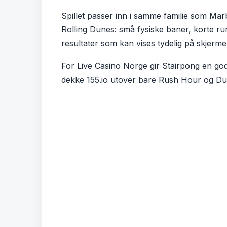
Spillet passer inn i samme familie som Mar
Rolling Dunes: små fysiske baner, korte r
resultater som kan vises tydelig på skjerme
For Live Casino Norge gir Stairpong en god 
dekke 155.io utover bare Rush Hour og Du