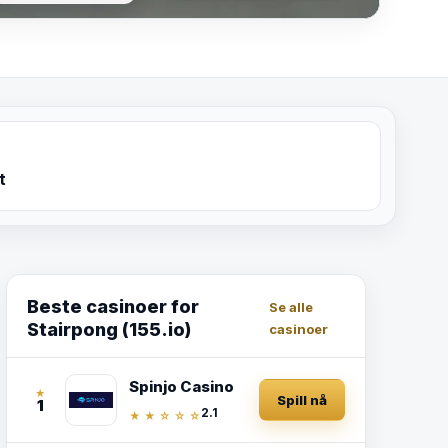
t
Beste casinoer for
Se alle
Stairpong (155.io)
casinoer
Spinjo Casino
Spill nå
1
2.1
2.1
/5
★ ★ ☆ ☆ ☆