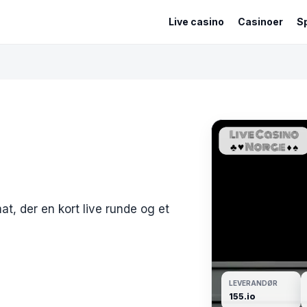
Live casino
Casinoer
Sp
rmat, der en kort live runde og et
LEVERANDØR
155.io