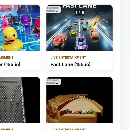
AINMENT
LIVE ENTERTAINMENT
r (155.io)
Fast Lane (155.io)
AINMENT
LIVE ENTERTAINMENT