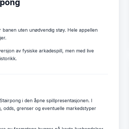
rpong
r banen uten unødvendig støy. Hele appellen
jer.
rsjon av fysiske arkadespill, men med live
storikk.
 Stairpong i den åpne spillpresentasjonen. I
ng, odds, grenser og eventuelle markedstyper