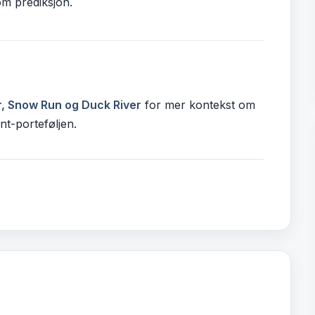
om prediksjon.
r, Snow Run og Duck River
for mer kontekst om
nt-porteføljen.