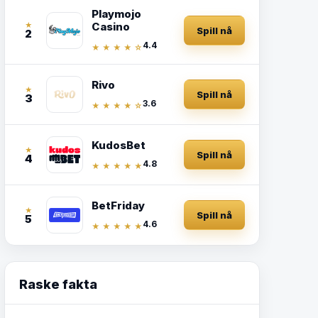
Playmojo
Casino
Spill nå
2
4.4
4.4
/5
★ ★ ★ ★ ☆
Rivo
Spill nå
3
3.6
3.6
/5
★ ★ ★ ★ ☆
KudosBet
Spill nå
4
4.8
4.8
/5
★ ★ ★ ★ ★
BetFriday
Spill nå
5
4.6
4.6
/5
★ ★ ★ ★ ★
Raske fakta