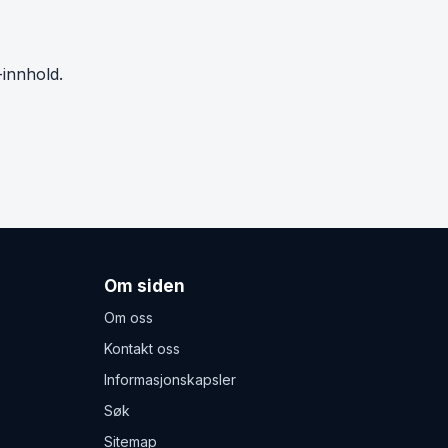
-innhold.
Om siden
Om oss
Kontakt oss
Informasjonskapsler
Søk
Sitemap