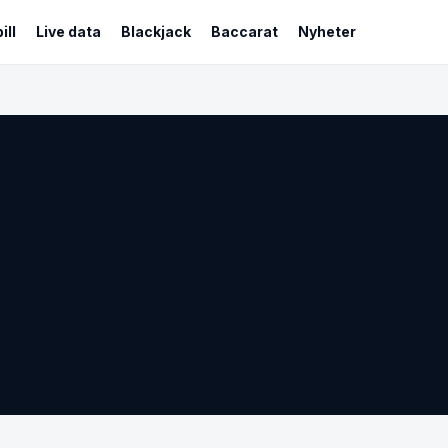
ill
Live data
Blackjack
Baccarat
Nyheter