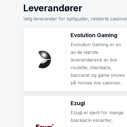
Leverandører
Velg leverandør for spillguider, relaterte casinoe
Evolution Gaming
Evolution Gaming er en
av de største
leverandørene av live
roulette, blackjack,
baccarat og game shows
på norske live casinoer.
Ezugi
Ezugi er kjent for mange
blackjack-varianter,