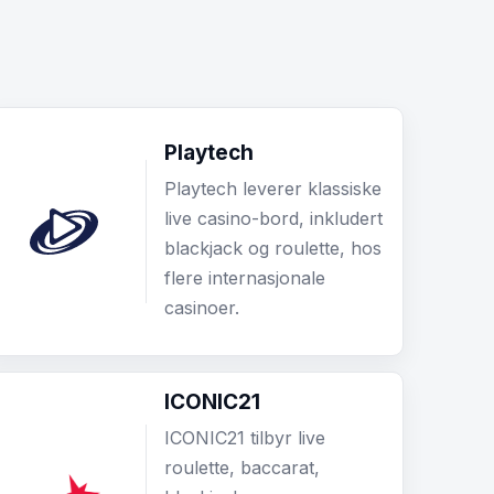
Playtech
Playtech leverer klassiske
live casino-bord, inkludert
blackjack og roulette, hos
flere internasjonale
casinoer.
ICONIC21
ICONIC21 tilbyr live
roulette, baccarat,