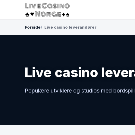
Forside
Live casino leverandører
Live casino leve
Populære utviklere og studios med bordspil