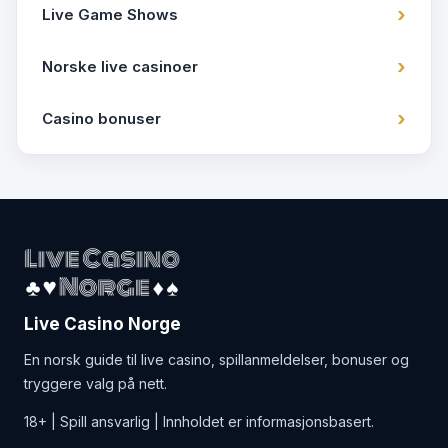
›
Live Game Shows
›
Norske live casinoer
›
Casino bonuser
Live Casino Norge
En norsk guide til live casino, spillanmeldelser, bonuser og
tryggere valg på nett.
18+ | Spill ansvarlig | Innholdet er informasjonsbasert.