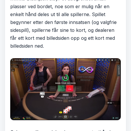
plasser ved bordet, noe som er mulig når en
enkelt hånd deles ut til alle spillerne. Spillet
begynner etter den første innsatsen (og valgfrie
sidespill), spillerne får sine to kort, og dealeren
får ett kort med billedsiden opp og ett kort med
billedsiden ned.