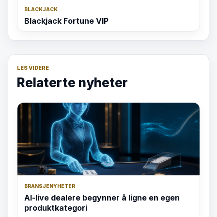
BLACKJACK
Blackjack Fortune VIP
LES VIDERE
Relaterte nyheter
BRANSJENYHETER
AI-live dealere begynner å ligne en egen
produktkategori