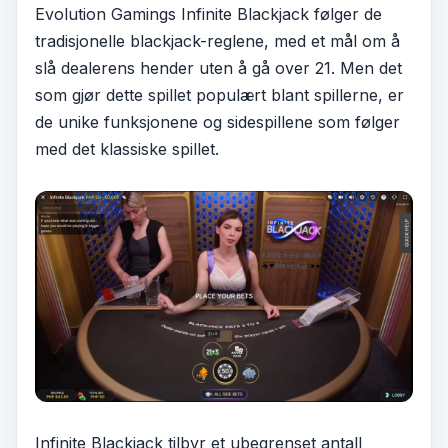
Evolution Gamings Infinite Blackjack følger de
tradisjonelle blackjack-reglene, med et mål om å
slå dealerens hender uten å gå over 21. Men det
som gjør dette spillet populært blant spillerne, er
de unike funksjonene og sidespillene som følger
med det klassiske spillet.
Infinite Blackjack tilbyr et ubegrenset antall