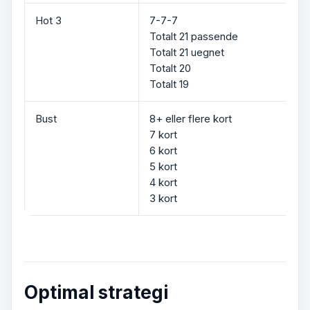
Hot 3
7-7-7
Totalt 21 passende
Totalt 21 uegnet
Totalt 20
Totalt 19
Bust
8+ eller flere kort
7 kort
6 kort
5 kort
4 kort
3 kort
Optimal strategi