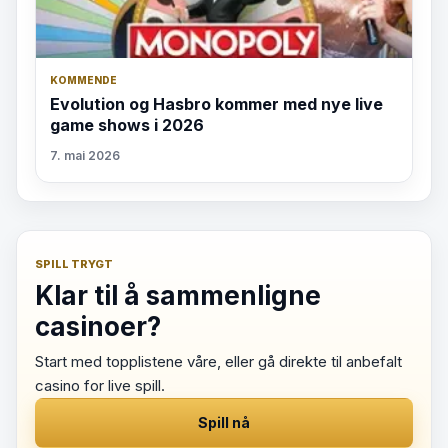
KOMMENDE
Evolution og Hasbro kommer med nye live
game shows i 2026
7. mai 2026
SPILL TRYGT
Klar til å sammenligne
casinoer?
Start med topplistene våre, eller gå direkte til anbefalt
casino for live spill.
Spill nå