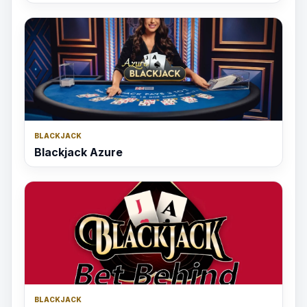
BLACKJACK
Blackjack Azure
BLACKJACK