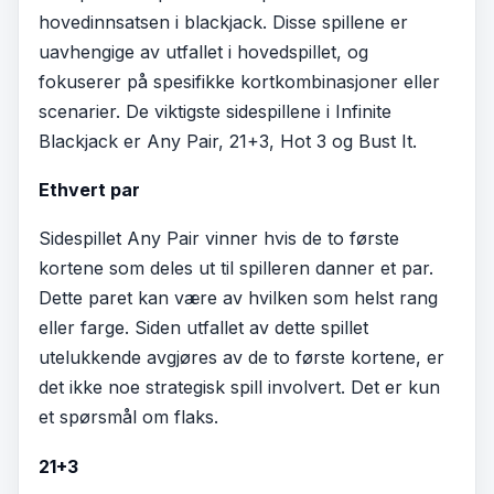
hovedinnsatsen i blackjack. Disse spillene er
uavhengige av utfallet i hovedspillet, og
fokuserer på spesifikke kortkombinasjoner eller
scenarier. De viktigste sidespillene i Infinite
Blackjack er Any Pair, 21+3, Hot 3 og Bust It.
Ethvert par
Sidespillet Any Pair vinner hvis de to første
kortene som deles ut til spilleren danner et par.
Dette paret kan være av hvilken som helst rang
eller farge. Siden utfallet av dette spillet
utelukkende avgjøres av de to første kortene, er
det ikke noe strategisk spill involvert. Det er kun
et spørsmål om flaks.
21+3