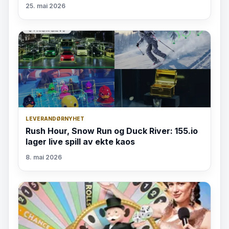
25. mai 2026
LEVERANDØRNYHET
Rush Hour, Snow Run og Duck River: 155.io
lager live spill av ekte kaos
8. mai 2026