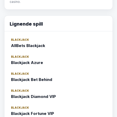
casino.
Lignende spill
BLACKJACK
AllBets Blackjack
BLACKJACK
Blackjack Azure
BLACKJACK
Blackjack Bet Behind
BLACKJACK
Blackjack Diamond VIP
BLACKJACK
Blackjack Fortune VIP