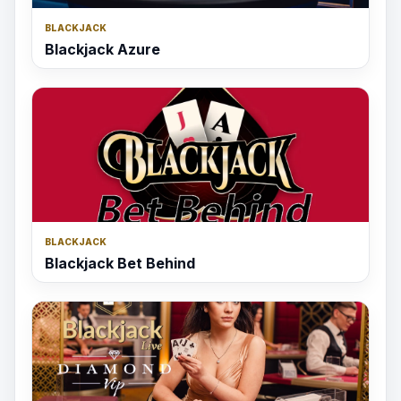
BLACKJACK
Blackjack Azure
BLACKJACK
Blackjack Bet Behind