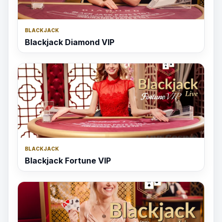
BLACKJACK
Blackjack Diamond VIP
BLACKJACK
Blackjack Fortune VIP