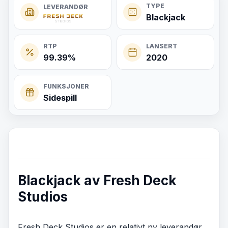
TYPE
LEVERANDØR
Blackjack
Fresh Deck Studios
RTP
LANSERT
99.39%
2020
FUNKSJONER
Sidespill
Blackjack av Fresh Deck
Studios
Fresh Deck Studios er en relativt ny leverandør