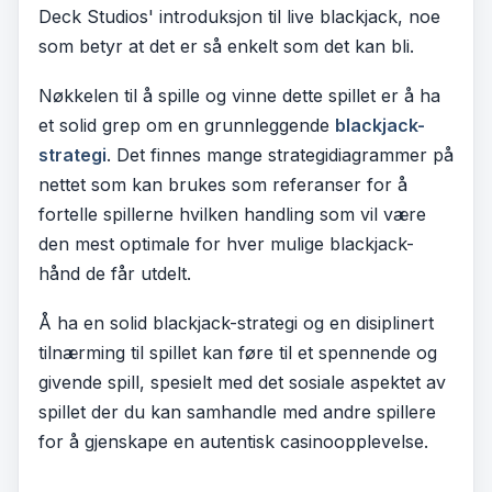
Deck Studios' introduksjon til live blackjack, noe
som betyr at det er så enkelt som det kan bli.
Nøkkelen til å spille og vinne dette spillet er å ha
et solid grep om en grunnleggende
blackjack-
strategi
. Det finnes mange strategidiagrammer på
nettet som kan brukes som referanser for å
fortelle spillerne hvilken handling som vil være
den mest optimale for hver mulige blackjack-
hånd de får utdelt.
Å ha en solid blackjack-strategi og en disiplinert
tilnærming til spillet kan føre til et spennende og
givende spill, spesielt med det sosiale aspektet av
spillet der du kan samhandle med andre spillere
for å gjenskape en autentisk casinoopplevelse.