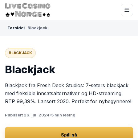
Forside
Blackjack
BLACKJACK
Blackjack
Blackjack fra Fresh Deck Studios: 7-seters blackjack
med fleksible innsatsalternativer og HD-streaming.
RTP 99,39%. Lansert 2020. Perfekt for nybegynnere!
Publisert
26. juli 2024
5
min lesing
Spill nå