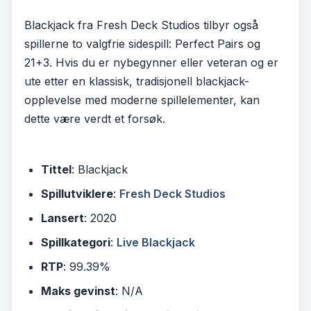
Blackjack fra Fresh Deck Studios tilbyr også
spillerne to valgfrie sidespill: Perfect Pairs og
21+3. Hvis du er nybegynner eller veteran og er
ute etter en klassisk, tradisjonell blackjack-
opplevelse med moderne spillelementer, kan
dette være verdt et forsøk.
Tittel
: Blackjack
Spillutviklere
:
Fresh Deck Studios
Lansert
: 2020
Spillkategori
:
Live Blackjack
RTP
: 99.39%
Maks gevinst
: N/A