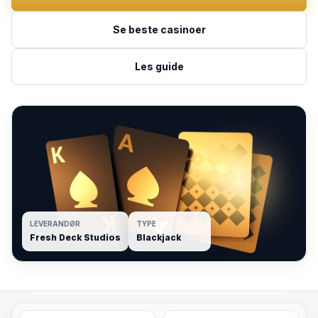
Se beste casinoer
Les guide
LEVERANDØR
TYPE
Fresh Deck Studios
Blackjack