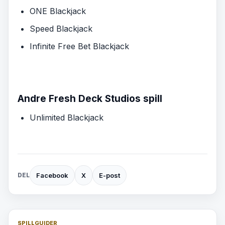
ONE Blackjack
Speed Blackjack
Infinite Free Bet Blackjack
Andre Fresh Deck Studios spill
Unlimited Blackjack
DEL
Facebook
X
E-post
SPILLGUIDER