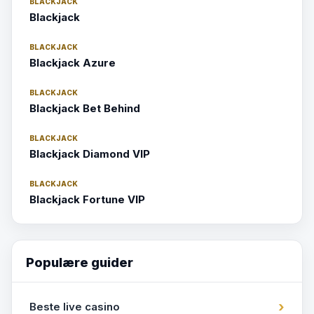
BLACKJACK
Blackjack
BLACKJACK
Blackjack Azure
BLACKJACK
Blackjack Bet Behind
BLACKJACK
Blackjack Diamond VIP
BLACKJACK
Blackjack Fortune VIP
Populære guider
›
Beste live casino