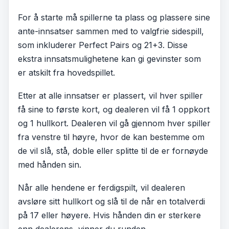
For å starte må spillerne ta plass og plassere sine
ante-innsatser sammen med to valgfrie sidespill,
som inkluderer Perfect Pairs og 21+3. Disse
ekstra innsatsmulighetene kan gi gevinster som
er atskilt fra hovedspillet.
Etter at alle innsatser er plassert, vil hver spiller
få sine to første kort, og dealeren vil få 1 oppkort
og 1 hullkort. Dealeren vil gå gjennom hver spiller
fra venstre til høyre, hvor de kan bestemme om
de vil slå, stå, doble eller splitte til de er fornøyde
med hånden sin.
Når alle hendene er ferdigspilt, vil dealeren
avsløre sitt hullkort og slå til de når en totalverdi
på 17 eller høyere. Hvis hånden din er sterkere