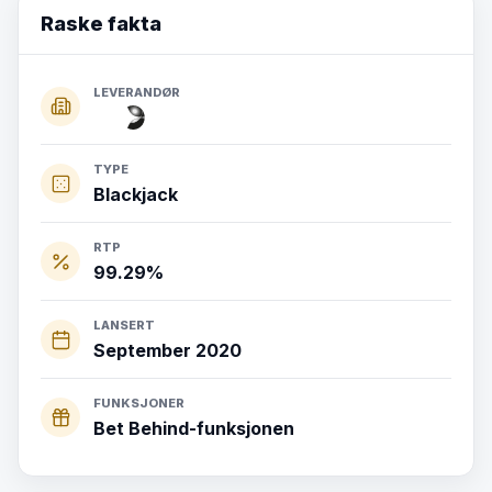
Raske fakta
LEVERANDØR
Evolution Gaming
TYPE
Blackjack
RTP
99.29%
LANSERT
September 2020
FUNKSJONER
Bet Behind-funksjonen