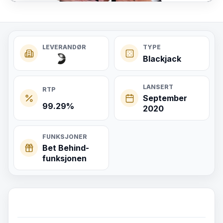
LEVERANDØR
TYPE
Blackjack
Evolution Gaming
LANSERT
RTP
September
99.29%
2020
FUNKSJONER
Bet Behind-
funksjonen