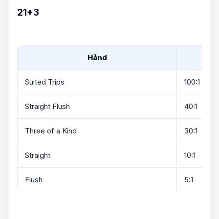
21+3
Hånd
Suited Trips
100:1
Straight Flush
40:1
Three of a Kind
30:1
Straight
10:1
Flush
5:1