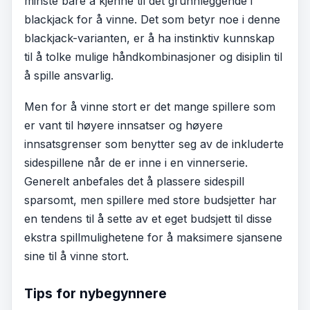
minste bare å kjenne til det grunnleggende i
blackjack for å vinne. Det som betyr noe i denne
blackjack-varianten, er å ha instinktiv kunnskap
til å tolke mulige håndkombinasjoner og disiplin til
å spille ansvarlig.
Men for å vinne stort er det mange spillere som
er vant til høyere innsatser og høyere
innsatsgrenser som benytter seg av de inkluderte
sidespillene når de er inne i en vinnerserie.
Generelt anbefales det å plassere sidespill
sparsomt, men spillere med store budsjetter har
en tendens til å sette av et eget budsjett til disse
ekstra spillmulighetene for å maksimere sjansene
sine til å vinne stort.
Tips for nybegynnere