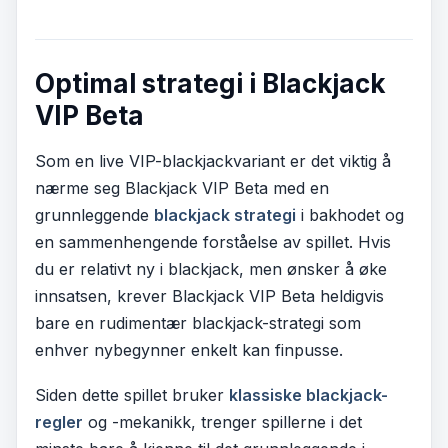
Optimal strategi i Blackjack
VIP Beta
Som en live VIP-blackjackvariant er det viktig å
nærme seg Blackjack VIP Beta med en
grunnleggende
blackjack strategi
i bakhodet og
en sammenhengende forståelse av spillet. Hvis
du er relativt ny i blackjack, men ønsker å øke
innsatsen, krever Blackjack VIP Beta heldigvis
bare en rudimentær blackjack-strategi som
enhver nybegynner enkelt kan finpusse.
Siden dette spillet bruker
klassiske blackjack-
regler
og -mekanikk, trenger spillerne i det