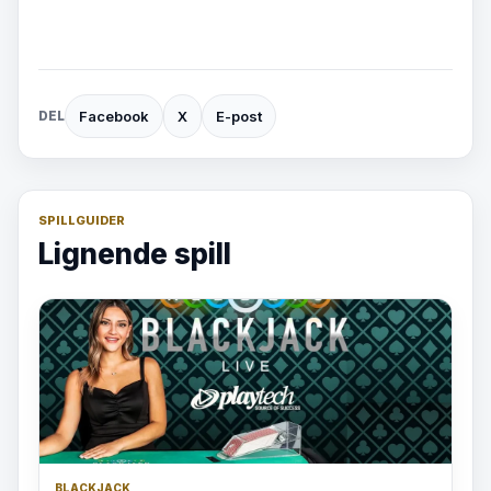
DEL
Facebook
X
E-post
SPILLGUIDER
Lignende spill
BLACKJACK