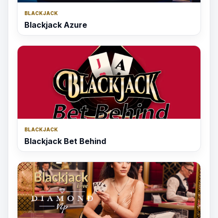
BLACKJACK
Blackjack Azure
BLACKJACK
Blackjack Bet Behind