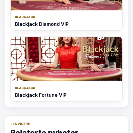
BLACKJACK
Blackjack Diamond VIP
BLACKJACK
Blackjack Fortune VIP
LES VIDERE
Relaterte nyheter