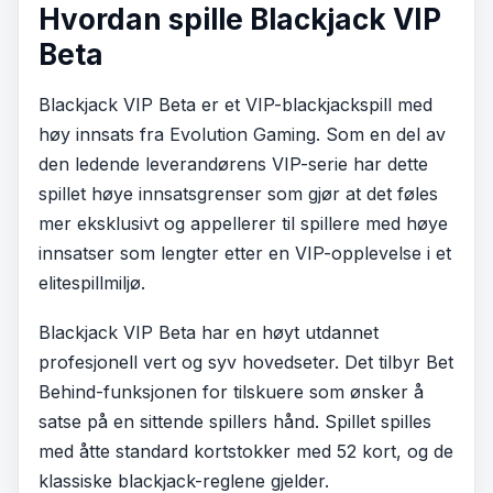
Hvordan spille Blackjack VIP
Beta
Blackjack VIP Beta er et VIP-blackjackspill med
høy innsats fra Evolution Gaming. Som en del av
den ledende leverandørens VIP-serie har dette
spillet høye innsatsgrenser som gjør at det føles
mer eksklusivt og appellerer til spillere med høye
innsatser som lengter etter en VIP-opplevelse i et
elitespillmiljø.
Blackjack VIP Beta har en høyt utdannet
profesjonell vert og syv hovedseter. Det tilbyr Bet
Behind-funksjonen for tilskuere som ønsker å
satse på en sittende spillers hånd. Spillet spilles
med åtte standard kortstokker med 52 kort, og de
klassiske blackjack-reglene gjelder.