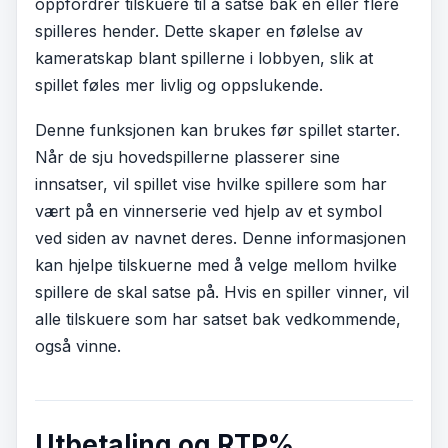
oppfordrer tilskuere til å satse bak en eller flere
spilleres hender. Dette skaper en følelse av
kameratskap blant spillerne i lobbyen, slik at
spillet føles mer livlig og oppslukende.
Denne funksjonen kan brukes før spillet starter.
Når de sju hovedspillerne plasserer sine
innsatser, vil spillet vise hvilke spillere som har
vært på en vinnerserie ved hjelp av et symbol
ved siden av navnet deres. Denne informasjonen
kan hjelpe tilskuerne med å velge mellom hvilke
spillere de skal satse på. Hvis en spiller vinner, vil
alle tilskuere som har satset bak vedkommende,
også vinne.
Utbetaling og RTP%