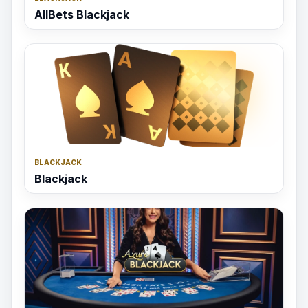
AllBets Blackjack
BLACKJACK
Blackjack