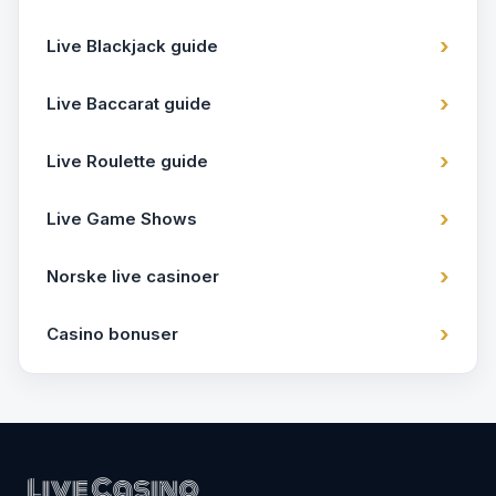
›
Live Blackjack guide
›
Live Baccarat guide
›
Live Roulette guide
›
Live Game Shows
›
Norske live casinoer
›
Casino bonuser