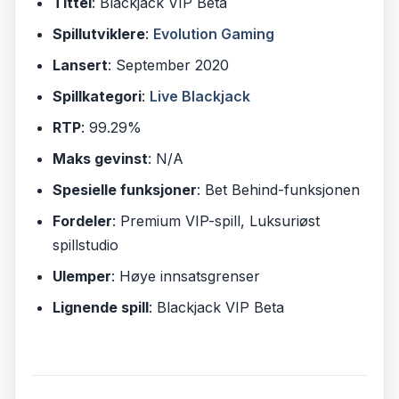
Tittel
: Blackjack VIP Beta
Spillutviklere
:
Evolution Gaming
Lansert
: September 2020
Spillkategori
:
Live Blackjack
RTP
: 99.29%
Maks gevinst
: N/A
Spesielle funksjoner
: Bet Behind-funksjonen
Fordeler
: Premium VIP-spill, Luksuriøst
spillstudio
Ulemper
: Høye innsatsgrenser
Lignende spill
: Blackjack VIP Beta