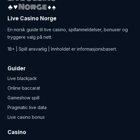
Live Casino Norge
En norsk guide til live casino, spillanmeldelser, bonuser og
tryggere valg på nett.
18+ | Spill ansvarlig | Innholdet er informasjonsbasert.
Guider
Live blackjack
Online baccarat
Gameshow spill
Pragmatic live data
Live casino bonus
Casino