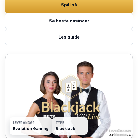
Spill nå
Se beste casinoer
Les guide
LEVERANDØR
TYPE
Evolution Gaming
Blackjack