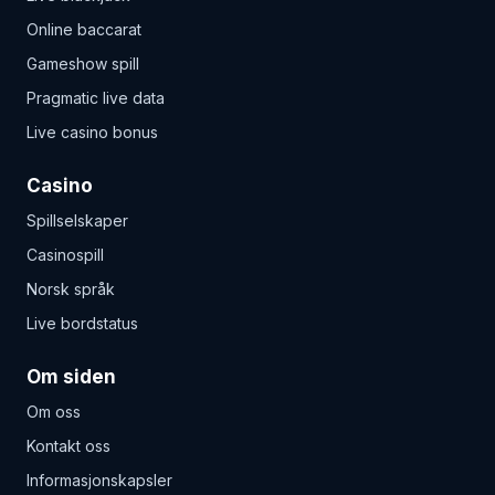
Online baccarat
Gameshow spill
Pragmatic live data
Live casino bonus
Casino
Spillselskaper
Casinospill
Norsk språk
Live bordstatus
Om siden
Om oss
Kontakt oss
Informasjonskapsler