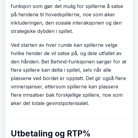
funksjon som gjør det mulig for spillerne å satse
på hendene til hovedspillerne, noe som øker
inkluderingen, den sosiale interaksjonen og den
strategiske dybden i spillet.
Ved starten av hver runde kan spillerne velge
hvilke hender de vil satse på, og dele utfallet av
den hånden. Bet Behind-funksjonen sørger for at
flere spillere kan delta i spillet, selv når alle
plassene ved bordet er opptatt. Det gir også flere
vinnersjanser, ettersom spillerne kan plassere
flere innsatser bak forskjellige spillere, noe som
øker det totale gevinstpotensialet.
Utbetaling og RTP%