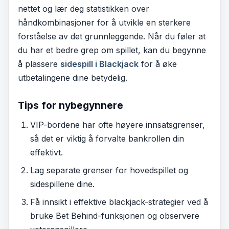
nettet og lær deg statistikken over
håndkombinasjoner for å utvikle en sterkere
forståelse av det grunnleggende. Når du føler at
du har et bedre grep om spillet, kan du begynne
å plassere
sidespill i Blackjack
for å øke
utbetalingene dine betydelig.
Tips for nybegynnere
VIP-bordene har ofte høyere innsatsgrenser,
så det er viktig å forvalte bankrollen din
effektivt.
Lag separate grenser for hovedspillet og
sidespillene dine.
Få innsikt i effektive blackjack-strategier ved å
bruke Bet Behind-funksjonen og observere