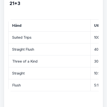
21+3
Hånd
Utbeta
Suited Trips
100:1
Straight Flush
40:1
Three of a Kind
30:1
Straight
10:1
Flush
5:1