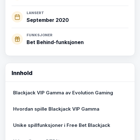
LANSERT
September 2020
FUNKSJONER
Bet Behind-funksjonen
Innhold
Blackjack VIP Gamma av Evolution Gaming
Hvordan spille Blackjack VIP Gamma
Unike spillfunksjoner i Free Bet Blackjack