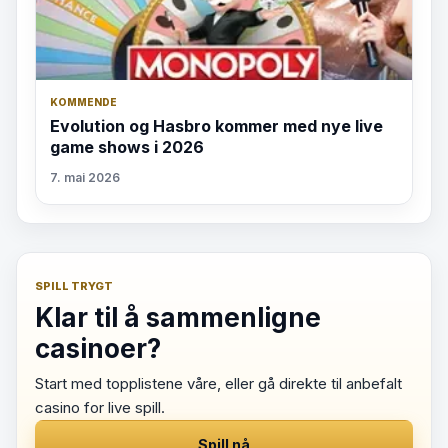
KOMMENDE
Evolution og Hasbro kommer med nye live
game shows i 2026
7. mai 2026
SPILL TRYGT
Klar til å sammenligne
casinoer?
Start med topplistene våre, eller gå direkte til anbefalt
casino for live spill.
Spill nå