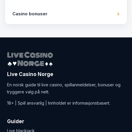
›
Casino bonuser
Live Casino Norge
En norsk guide til live casino, spillanmeldelser, bonuser og
tryggere valg på nett.
18+ | Spill ansvarlig | Innholdet er informasjonsbasert.
Guider
Live blackjack