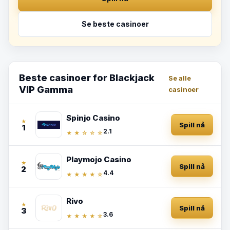
Se beste casinoer
Beste casinoer for Blackjack
Se alle
VIP Gamma
casinoer
Spinjo Casino
Spill nå
1
2.1
2.1
/5
★ ★ ☆ ☆ ☆
Playmojo Casino
Spill nå
2
4.4
4.4
/5
★ ★ ★ ★ ☆
Rivo
Spill nå
3
3.6
3.6
/5
★ ★ ★ ★ ☆