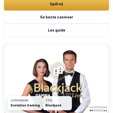
Spill nå
Se beste casinoer
Les guide
LEVERANDØR
TYPE
Evolution Gaming
Blackjack