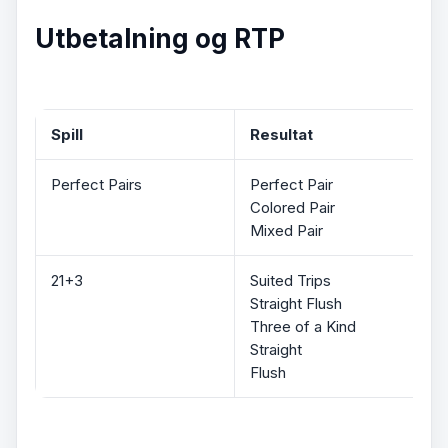
Utbetalning og RTP
Spill
Resultat
Perfect Pairs
Perfect Pair
Colored Pair
Mixed Pair
21+3
Suited Trips
Straight Flush
Three of a Kind
Straight
Flush