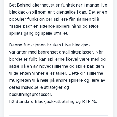
Bet Behind-alternativet er funksjoner i mange live
blackjack-spill som er tilgjengelige i dag. Det er en
populær funksjon der spillere får sjansen til å
"satse bak" en sittende spillers hånd og følge
spillets gang og speile utfallet.
Denne funksjonen brukes i live blackjack-
varianter med begrenset antall sitteplasser. Når
bordet er fullt, kan spillerne likevel være med og
satse på en av hovedspillerne og spille bak dem
til de enten vinner eller taper. Dette gir spillerne
muligheten til å heie på andre spillere og lære av
deres individuelle strategier og
beslutningsprosesser.
h2 Standard Blackjack-utbetaling og RTP %.