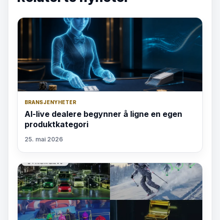
BRANSJENYHETER
AI-live dealere begynner å ligne en egen
produktkategori
25. mai 2026