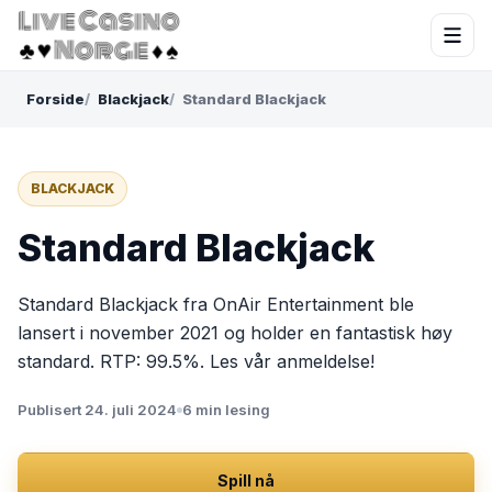
Forside
Blackjack
Standard Blackjack
BLACKJACK
Standard Blackjack
Standard Blackjack fra OnAir Entertainment ble
lansert i november 2021 og holder en fantastisk høy
standard. RTP: 99.5%. Les vår anmeldelse!
Publisert
24. juli 2024
6
min lesing
Spill nå