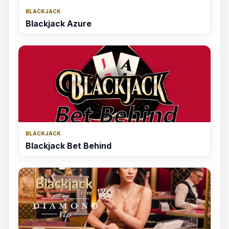
BLACKJACK
Blackjack Azure
BLACKJACK
Blackjack Bet Behind