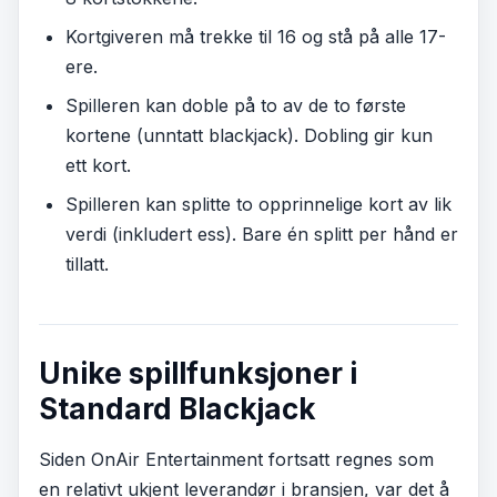
Kortgiveren må trekke til 16 og stå på alle 17-
ere.
Spilleren kan doble på to av de to første
kortene (unntatt blackjack). Dobling gir kun
ett kort.
Spilleren kan splitte to opprinnelige kort av lik
verdi (inkludert ess). Bare én splitt per hånd er
tillatt.
Unike spillfunksjoner i
Standard Blackjack
Siden OnAir Entertainment fortsatt regnes som
en relativt ukjent leverandør i bransjen, var det å