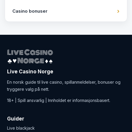
›
Casino bonuser
Live Casino Norge
En norsk guide til live casino, spillanmeldelser, bonuser og
tryggere valg på nett.
18+ | Spill ansvarlig | Innholdet er informasjonsbasert.
Guider
Live blackjack