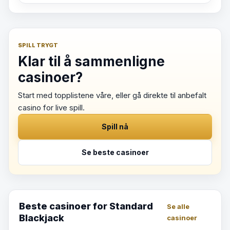
SPILL TRYGT
Klar til å sammenligne
casinoer?
Start med topplistene våre, eller gå direkte til anbefalt
casino for live spill.
Spill nå
Se beste casinoer
Beste casinoer for Standard
Se alle
Blackjack
casinoer