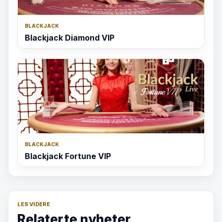
BLACKJACK
Blackjack Diamond VIP
BLACKJACK
Blackjack Fortune VIP
LES VIDERE
Relaterte nyheter