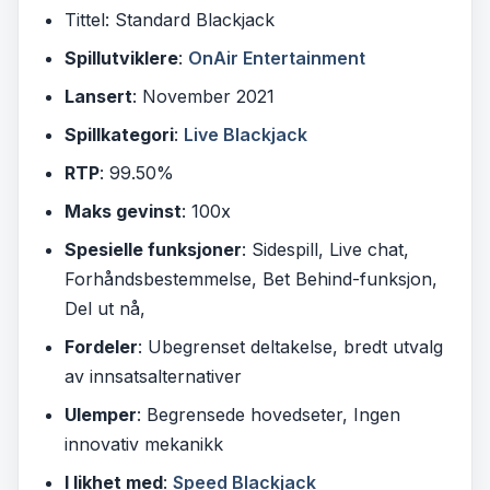
Tittel: Standard Blackjack
Spillutviklere
:
OnAir Entertainment
Lansert
: November 2021
Spillkategori
:
Live Blackjack
RTP
: 99.50%
Maks gevinst
: 100x
Spesielle funksjoner
: Sidespill, Live chat,
Forhåndsbestemmelse, Bet Behind-funksjon,
Del ut nå,
Fordeler
: Ubegrenset deltakelse, bredt utvalg
av innsatsalternativer
Ulemper
: Begrensede hovedseter, Ingen
innovativ mekanikk
I likhet med
:
Speed Blackjack