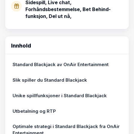
Sidespill, Live chat,
Forhåndsbestemmelse, Bet Behind-
funksjon, Del ut nå,
Innhold
Standard Blackjack av OnAir Entertainment
Slik spiller du Standard Blackjack
Unike spillfunksjoner i Standard Blackjack
Utbetalning og RTP
Optimale strategi i Standard Blackjack fra OnAir
Entertainment