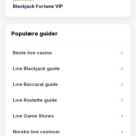
Blackjack Fortune VIP
Populære guider
›
Beste live casino
›
Live Blackjack guide
›
Live Baccarat guide
›
Live Roulette guide
›
Live Game Shows
›
Norske live casinoer