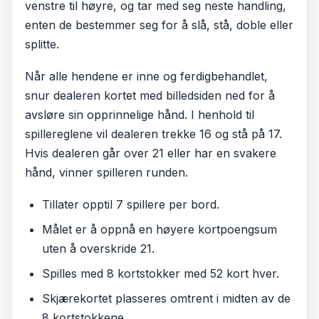
venstre til høyre, og tar med seg neste handling,
enten de bestemmer seg for å slå, stå, doble eller
splitte.
Når alle hendene er inne og ferdigbehandlet,
snur dealeren kortet med billedsiden ned for å
avsløre sin opprinnelige hånd. I henhold til
spillereglene vil dealeren trekke 16 og stå på 17.
Hvis dealeren går over 21 eller har en svakere
hånd, vinner spilleren runden.
Tillater opptil 7 spillere per bord.
Målet er å oppnå en høyere kortpoengsum
uten å overskride 21.
Spilles med 8 kortstokker med 52 kort hver.
Skjærekortet plasseres omtrent i midten av de
8 kortstokkene.