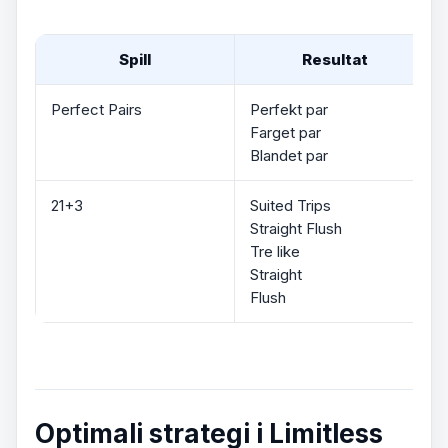
Spill
Resultat
Perfect Pairs
Perfekt par
Farget par
Blandet par
21+3
Suited Trips
Straight Flush
Tre like
Straight
Flush
Optimali strategi i Limitless