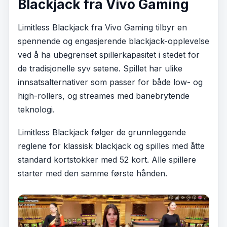
Blackjack fra Vivo Gaming
Limitless Blackjack fra Vivo Gaming tilbyr en
spennende og engasjerende blackjack-opplevelse
ved å ha ubegrenset spillerkapasitet i stedet for
de tradisjonelle syv setene. Spillet har ulike
innsatsalternativer som passer for både low- og
high-rollers, og streames med banebrytende
teknologi.
Limitless Blackjack følger de grunnleggende
reglene for klassisk blackjack og spilles med åtte
standard kortstokker med 52 kort. Alle spillere
starter med den samme første hånden.