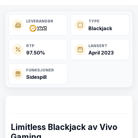
LEVERANDØR
TYPE
Blackjack
Vivo Gaming
RTP
LANSERT
97.50%
April 2023
FUNKSJONER
Sidespill
Limitless Blackjack av Vivo
Gaming