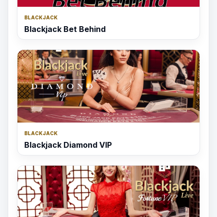
BLACKJACK
Blackjack Bet Behind
BLACKJACK
Blackjack Diamond VIP