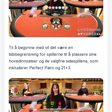
Til å begynne med vil det være en
tidsbegrensning for spillerne til å plassere sine
hovedinnsatser og de valgfrie sidespillene, som
inkluderer Perfect Pairs og 21+3.