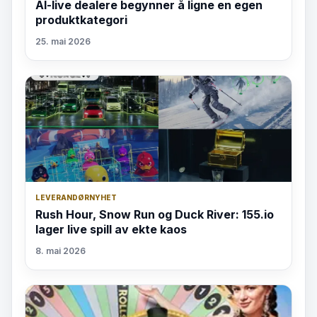
AI-live dealere begynner å ligne en egen
produktkategori
25. mai 2026
LEVERANDØRNYHET
Rush Hour, Snow Run og Duck River: 155.io
lager live spill av ekte kaos
8. mai 2026