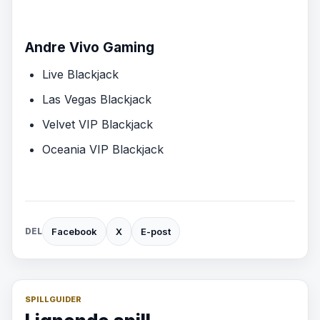
Andre Vivo Gaming
Live Blackjack
Las Vegas Blackjack
Velvet VIP Blackjack
Oceania VIP Blackjack
DEL
Facebook
X
E-post
SPILLGUIDER