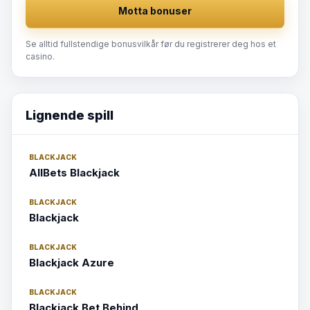
Motta bonuser
Se alltid fullstendige bonusvilkår før du registrerer deg hos et
casino.
Lignende spill
BLACKJACK
AllBets Blackjack
BLACKJACK
Blackjack
BLACKJACK
Blackjack Azure
BLACKJACK
Blackjack Bet Behind