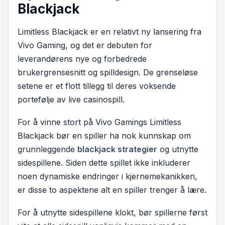
Blackjack
Limitless Blackjack er en relativt ny lansering fra
Vivo Gaming, og det er debuten for
leverandørens nye og forbedrede
brukergrensesnitt og spilldesign. De grenseløse
setene er et flott tillegg til deres voksende
portefølje av live casinospill.
For å vinne stort på Vivo Gamings Limitless
Blackjack bør en spiller ha nok kunnskap om
grunnleggende
blackjack strategier
og utnytte
sidespillene. Siden dette spillet ikke inkluderer
noen dynamiske endringer i kjernemekanikken,
er disse to aspektene alt en spiller trenger å lære.
For å utnytte sidespillene klokt, bør spillerne først