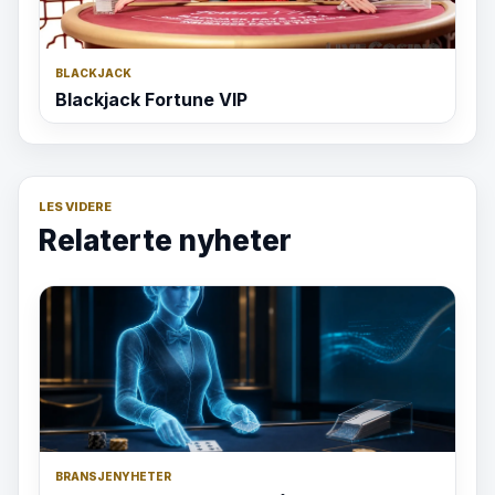
BLACKJACK
Blackjack Fortune VIP
LES VIDERE
Relaterte nyheter
BRANSJENYHETER